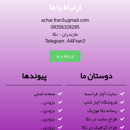
ارتباط با ما
achar.fran3@gmail.com
09356328295
مازندران - نکا
Telegram : A4Fran3
ارتباط با ما
دوستان ما
پیوندها
سایت آچار فرانسه
صفحه اصلی
فروشگاه آچار شاپ
بزودی...
رسانه نکا موزیک
بزودی...
طراح سایت در نکا
بزودی...
طراح گرافیک در نکا
بزودی...