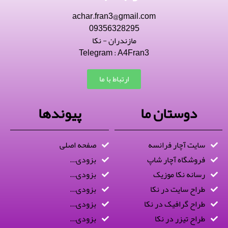
achar.fran3@gmail.com
09356328295
مازندران - نکا
Telegram : A4Fran3
ارتباط با ما
دوستان ما
پیوندها
سایت آچار فرانسه
صفحه اصلی
فروشگاه آچار شاپ
بزودی...
رسانه نکا موزیک
بزودی...
طراح سایت در نکا
بزودی...
طراح گرافیک در نکا
بزودی...
طراح تیزر در نکا
بزودی...