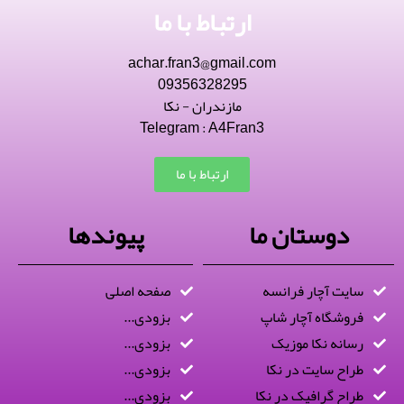
ارتباط با ما
achar.fran3@gmail.com
09356328295
مازندران - نکا
Telegram : A4Fran3
ارتباط با ما
دوستان ما
پیوندها
سایت آچار فرانسه
صفحه اصلی
فروشگاه آچار شاپ
بزودی...
رسانه نکا موزیک
بزودی...
طراح سایت در نکا
بزودی...
طراح گرافیک در نکا
بزودی...