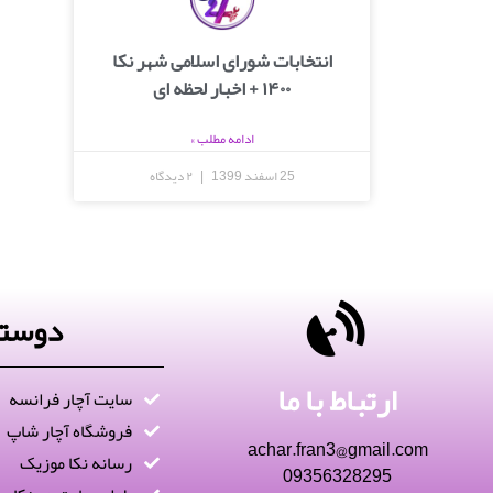
انتخابات شورای اسلامی شهر نکا
۱۴۰۰ + اخبار لحظه ای
ادامه مطلب »
25 اسفند 1399
۲ دیدگاه
دوستا
ارتباط با ما
سایت آچار فرانسه
فروشگاه آچار شاپ
achar.fran3@gmail.com
رسانه نکا موزیک
09356328295