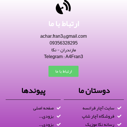
ارتباط با ما
achar.fran3@gmail.com
09356328295
مازندران - نکا
Telegram : A4Fran3
ارتباط با ما
دوستان ما
پیوندها
سایت آچار فرانسه
صفحه اصلی
فروشگاه آچار شاپ
بزودی...
رسانه نکا موزیک
بزودی...