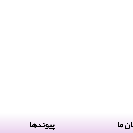
ن ما
پیوندها