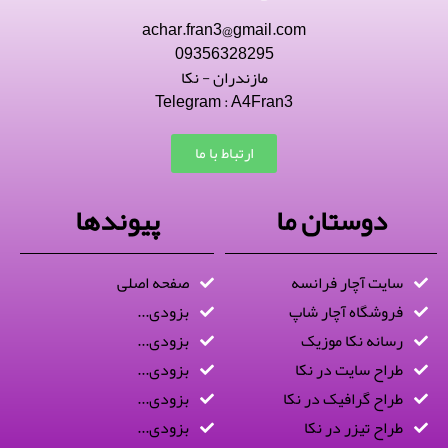
achar.fran3@gmail.com
09356328295
مازندران - نکا
Telegram : A4Fran3
ارتباط با ما
دوستان ما
پیوندها
سایت آچار فرانسه
صفحه اصلی
فروشگاه آچار شاپ
بزودی...
رسانه نکا موزیک
بزودی...
طراح سایت در نکا
بزودی...
طراح گرافیک در نکا
بزودی...
طراح تیزر در نکا
بزودی...