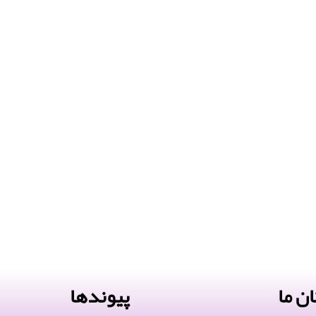
ن ما
پیوندها