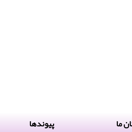
ن ما
پیوندها