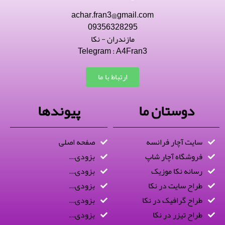
achar.fran3@gmail.com
09356328295
مازندران - نکا
Telegram : A4Fran3
ارتباط با ما
دوستان ما
پیوندها
سایت آچار فرانسه
صفحه اصلی
فروشگاه آچار شاپ
بزودی...
رسانه نکا موزیک
بزودی...
طراح سایت در نکا
بزودی...
طراح گرافیک در نکا
بزودی...
طراح تیزر در نکا
بزودی...