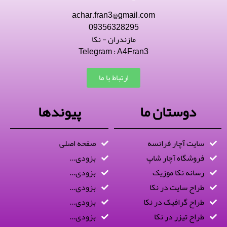
achar.fran3@gmail.com
09356328295
مازندران - نکا
Telegram : A4Fran3
ارتباط با ما
دوستان ما
پیوندها
سایت آچار فرانسه
صفحه اصلی
فروشگاه آچار شاپ
بزودی...
رسانه نکا موزیک
بزودی...
طراح سایت در نکا
بزودی...
طراح گرافیک در نکا
بزودی...
طراح تیزر در نکا
بزودی...