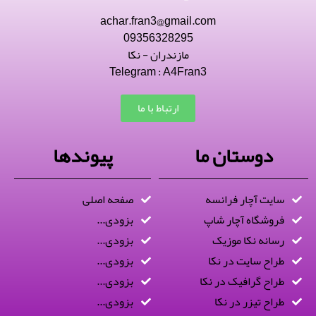
achar.fran3@gmail.com
09356328295
مازندران - نکا
Telegram : A4Fran3
ارتباط با ما
دوستان ما
پیوندها
سایت آچار فرانسه
صفحه اصلی
فروشگاه آچار شاپ
بزودی...
رسانه نکا موزیک
بزودی...
طراح سایت در نکا
بزودی...
طراح گرافیک در نکا
بزودی...
طراح تیزر در نکا
بزودی...