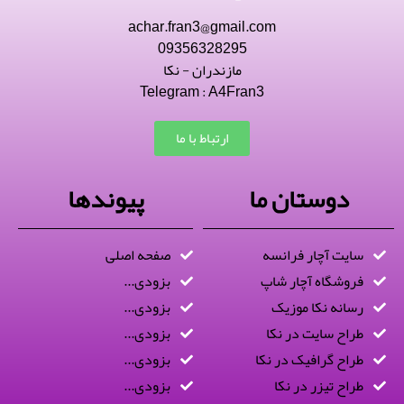
achar.fran3@gmail.com
09356328295
مازندران - نکا
Telegram : A4Fran3
ارتباط با ما
دوستان ما
پیوندها
سایت آچار فرانسه
صفحه اصلی
فروشگاه آچار شاپ
بزودی...
رسانه نکا موزیک
بزودی...
طراح سایت در نکا
بزودی...
طراح گرافیک در نکا
بزودی...
طراح تیزر در نکا
بزودی...