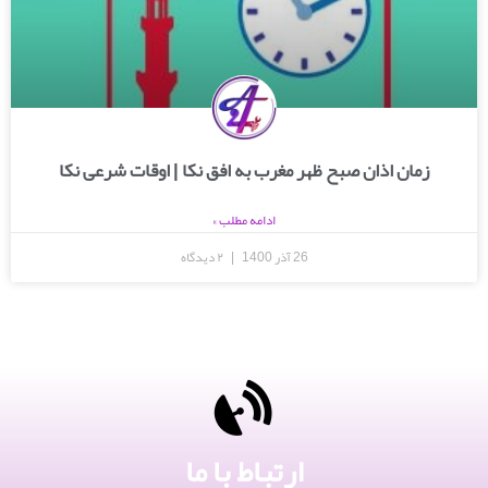
زمان اذان صبح ظهر مغرب به افق نکا | اوقات شرعی نکا
ادامه مطلب »
26 آذر 1400
۲ دیدگاه
ارتباط با ما