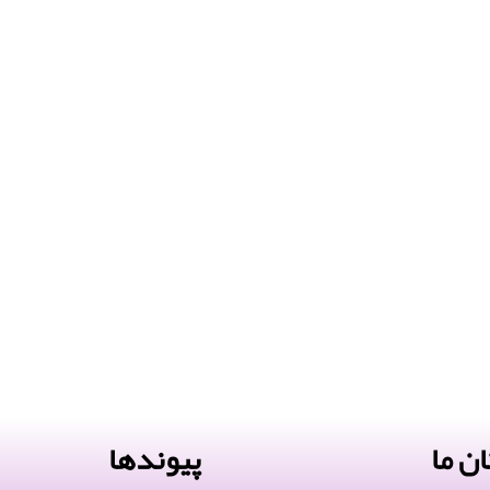
ن ما
پیوندها