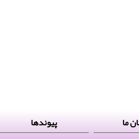
ن ما
پیوندها