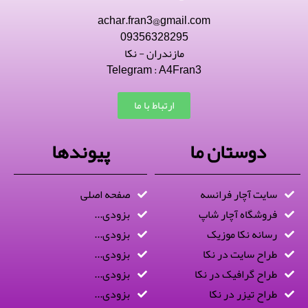
achar.fran3@gmail.com
09356328295
مازندران - نکا
Telegram : A4Fran3
ارتباط با ما
دوستان ما
پیوندها
سایت آچار فرانسه
صفحه اصلی
فروشگاه آچار شاپ
بزودی...
رسانه نکا موزیک
بزودی...
طراح سایت در نکا
بزودی...
طراح گرافیک در نکا
بزودی...
طراح تیزر در نکا
بزودی...