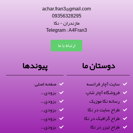
achar.fran3@gmail.com
09356328295
مازندران - نکا
Telegram : A4Fran3
ارتباط با ما
دوستان ما
پیوندها
سایت آچار فرانسه
صفحه اصلی
فروشگاه آچار شاپ
بزودی...
رسانه نکا موزیک
بزودی...
طراح سایت در نکا
بزودی...
طراح گرافیک در نکا
بزودی...
طراح تیزر در نکا
بزودی...