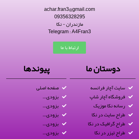
achar.fran3@gmail.com
09356328295
مازندران - نکا
Telegram : A4Fran3
ارتباط با ما
دوستان ما
پیوندها
سایت آچار فرانسه
صفحه اصلی
فروشگاه آچار شاپ
بزودی...
رسانه نکا موزیک
بزودی...
طراح سایت در نکا
بزودی...
طراح گرافیک در نکا
بزودی...
طراح تیزر در نکا
بزودی...