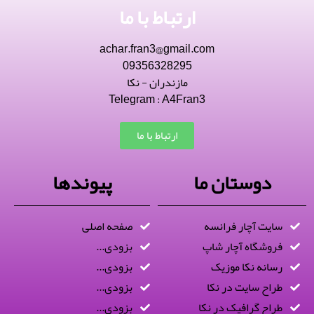
ارتباط با ما
achar.fran3@gmail.com
09356328295
مازندران - نکا
Telegram : A4Fran3
ارتباط با ما
دوستان ما
پیوندها
سایت آچار فرانسه
صفحه اصلی
فروشگاه آچار شاپ
بزودی...
رسانه نکا موزیک
بزودی...
طراح سایت در نکا
بزودی...
طراح گرافیک در نکا
بزودی...