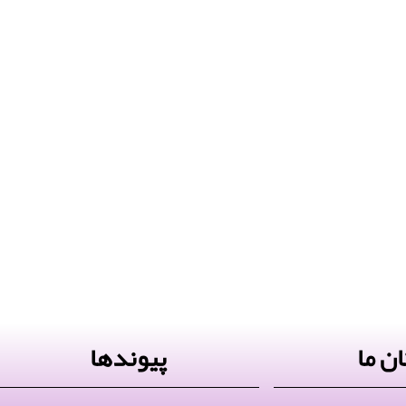
ن ما
پیوندها