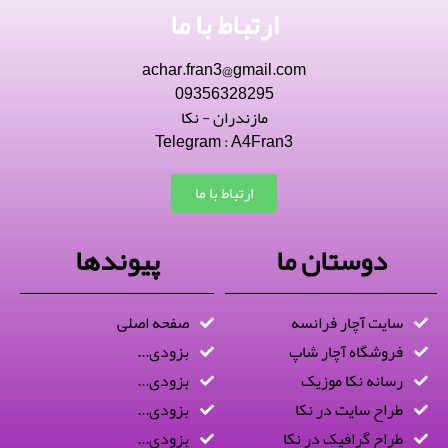
ارتباط با ما
achar.fran3@gmail.com
09356328295
مازندران - نکا
Telegram : A4Fran3
ارتباط با ما
دوستان ما
پیوندها
سایت آچار فرانسه
صفحه اصلی
فروشگاه آچار شاپ
بزودی...
رسانه نکا موزیک
بزودی...
طراح سایت در نکا
بزودی...
طراح گرافیک در نکا
بزودی...