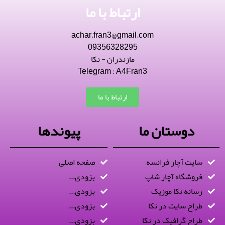
ارتباط با ما
achar.fran3@gmail.com
09356328295
مازندران - نکا
Telegram : A4Fran3
ارتباط با ما
دوستان ما
پیوندها
سایت آچار فرانسه
صفحه اصلی
فروشگاه آچار شاپ
بزودی...
رسانه نکا موزیک
بزودی...
طراح سایت در نکا
بزودی...
طراح گرافیک در نکا
بزودی...