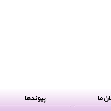
ن ما
پیوندها