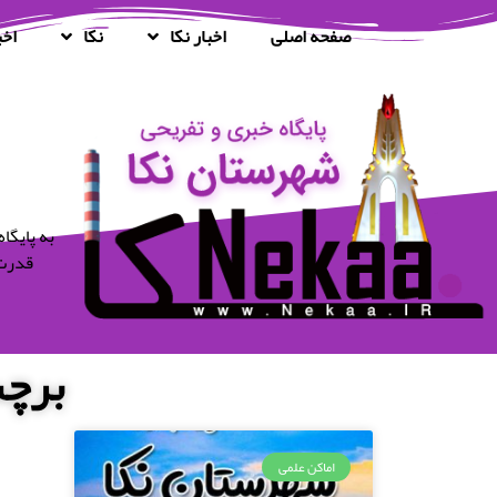
صفحه اصلی
اخبار نکا
نکا
اخب
قدرت 
برچس
اماکن علمی