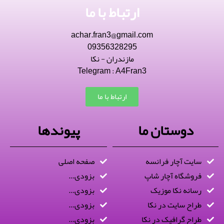
ارتباط با ما
achar.fran3@gmail.com
09356328295
مازندران - نکا
Telegram : A4Fran3
ارتباط با ما
دوستان ما
پیوندها
سایت آچار فرانسه
صفحه اصلی
فروشگاه آچار شاپ
بزودی...
رسانه نکا موزیک
بزودی...
طراح سایت در نکا
بزودی...
طراح گرافیک در نکا
بزودی...