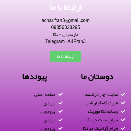
ارتباط با ما
achar.fran3@gmail.com
09356328295
مازندران - نکا
Telegram : A4Fran3
ارتباط با ما
دوستان ما
پیوندها
سایت آچار فرانسه
صفحه اصلی
فروشگاه آچار شاپ
بزودی...
رسانه نکا موزیک
بزودی...
طراح سایت در نکا
بزودی...
طراح گرافیک در نکا
بزودی...