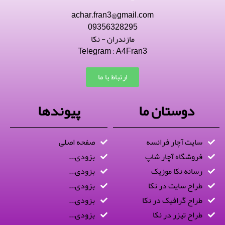
achar.fran3@gmail.com
09356328295
مازندران - نکا
Telegram : A4Fran3
ارتباط با ما
دوستان ما
پیوندها
سایت آچار فرانسه
صفحه اصلی
فروشگاه آچار شاپ
بزودی...
رسانه نکا موزیک
بزودی...
طراح سایت در نکا
بزودی...
طراح گرافیک در نکا
بزودی...
طراح تیزر در نکا
بزودی...