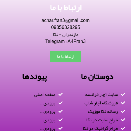
ارتباط با ما
achar.fran3@gmail.com
09356328295
مازندران - نکا
Telegram : A4Fran3
ارتباط با ما
دوستان ما
پیوندها
سایت آچار فرانسه
صفحه اصلی
فروشگاه آچار شاپ
بزودی...
رسانه نکا موزیک
بزودی...
طراح سایت در نکا
بزودی...
طراح گرافیک در نکا
بزودی...