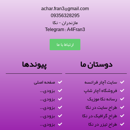
achar.fran3@gmail.com
09356328295
مازندران - نکا
Telegram : A4Fran3
ارتباط با ما
دوستان ما
پیوندها
سایت آچار فرانسه
صفحه اصلی
فروشگاه آچار شاپ
بزودی...
رسانه نکا موزیک
بزودی...
طراح سایت در نکا
بزودی...
طراح گرافیک در نکا
بزودی...
طراح تیزر در نکا
بزودی...