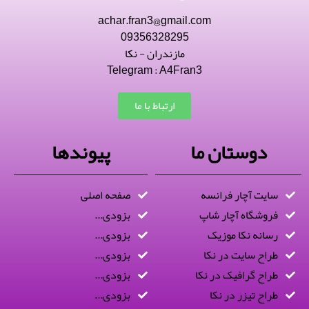
achar.fran3@gmail.com
09356328295
مازندران - نکا
Telegram : A4Fran3
ارتباط با ما
دوستان ما
پیوندها
سایت آچار فرانسه
صفحه اصلی
فروشگاه آچار شاپ
بزودی...
رسانه نکا موزیک
بزودی...
طراح سایت در نکا
بزودی...
طراح گرافیک در نکا
بزودی...
طراح تیزر در نکا
بزودی...