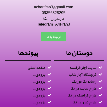
achar.fran3@gmail.com
09356328295
مازندران - نکا
Telegram : A4Fran3
ارتباط با ما
دوستان ما
پیوندها
سایت آچار فرانسه
صفحه اصلی
فروشگاه آچار شاپ
بزودی...
رسانه نکا موزیک
بزودی...
طراح سایت در نکا
بزودی...
طراح گرافیک در نکا
بزودی...
طراح تیزر در نکا
بزودی...