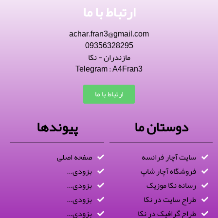
ارتباط با ما
achar.fran3@gmail.com
09356328295
مازندران - نکا
Telegram : A4Fran3
ارتباط با ما
دوستان ما
پیوندها
سایت آچار فرانسه
صفحه اصلی
فروشگاه آچار شاپ
بزودی...
رسانه نکا موزیک
بزودی...
طراح سایت در نکا
بزودی...
طراح گرافیک در نکا
بزودی...