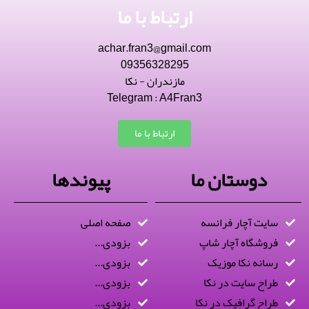
ارتباط با ما
achar.fran3@gmail.com
09356328295
مازندران - نکا
Telegram : A4Fran3
ارتباط با ما
دوستان ما
پیوندها
سایت آچار فرانسه
صفحه اصلی
فروشگاه آچار شاپ
بزودی...
رسانه نکا موزیک
بزودی...
طراح سایت در نکا
بزودی...
طراح گرافیک در نکا
بزودی...