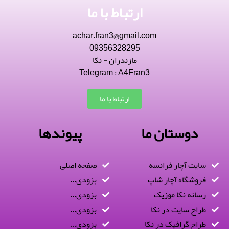
ارتباط با ما
achar.fran3@gmail.com
09356328295
مازندران - نکا
Telegram : A4Fran3
ارتباط با ما
دوستان ما
پیوندها
سایت آچار فرانسه
صفحه اصلی
فروشگاه آچار شاپ
بزودی...
رسانه نکا موزیک
بزودی...
طراح سایت در نکا
بزودی...
طراح گرافیک در نکا
بزودی...