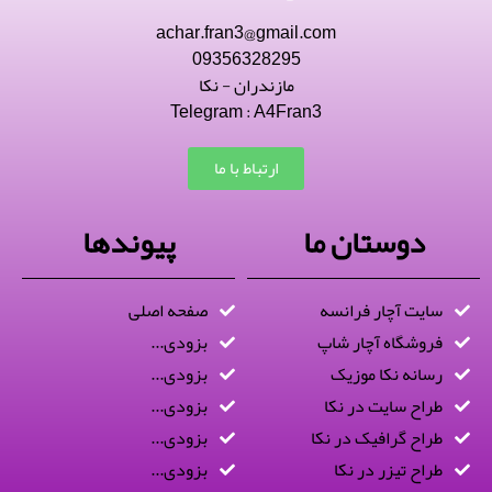
achar.fran3@gmail.com
09356328295
مازندران - نکا
Telegram : A4Fran3
ارتباط با ما
دوستان ما
پیوندها
سایت آچار فرانسه
صفحه اصلی
فروشگاه آچار شاپ
بزودی...
رسانه نکا موزیک
بزودی...
طراح سایت در نکا
بزودی...
طراح گرافیک در نکا
بزودی...
طراح تیزر در نکا
بزودی...