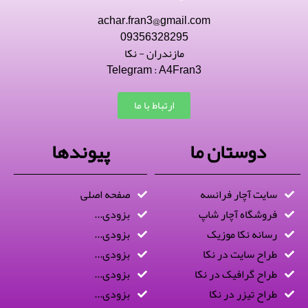
achar.fran3@gmail.com
09356328295
مازندران - نکا
Telegram : A4Fran3
ارتباط با ما
دوستان ما
پیوندها
سایت آچار فرانسه
صفحه اصلی
فروشگاه آچار شاپ
بزودی...
رسانه نکا موزیک
بزودی...
طراح سایت در نکا
بزودی...
طراح گرافیک در نکا
بزودی...
طراح تیزر در نکا
بزودی...