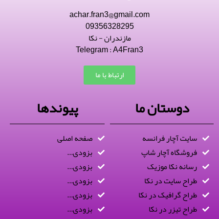
achar.fran3@gmail.com
09356328295
مازندران - نکا
Telegram : A4Fran3
ارتباط با ما
دوستان ما
پیوندها
سایت آچار فرانسه
صفحه اصلی
فروشگاه آچار شاپ
بزودی...
رسانه نکا موزیک
بزودی...
طراح سایت در نکا
بزودی...
طراح گرافیک در نکا
بزودی...
طراح تیزر در نکا
بزودی...