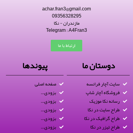
achar.fran3@gmail.com
09356328295
مازندران - نکا
Telegram : A4Fran3
ارتباط با ما
دوستان ما
پیوندها
سایت آچار فرانسه
صفحه اصلی
فروشگاه آچار شاپ
بزودی...
رسانه نکا موزیک
بزودی...
طراح سایت در نکا
بزودی...
طراح گرافیک در نکا
بزودی...
طراح تیزر در نکا
بزودی...