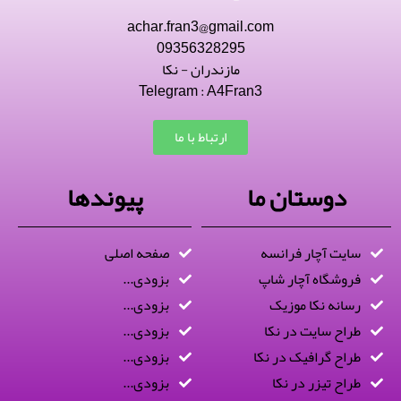
achar.fran3@gmail.com
09356328295
مازندران - نکا
Telegram : A4Fran3
ارتباط با ما
دوستان ما
پیوندها
سایت آچار فرانسه
صفحه اصلی
فروشگاه آچار شاپ
بزودی...
رسانه نکا موزیک
بزودی...
طراح سایت در نکا
بزودی...
طراح گرافیک در نکا
بزودی...
طراح تیزر در نکا
بزودی...