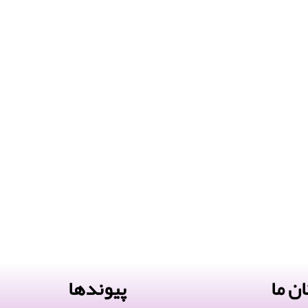
ن ما
پیوندها