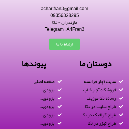
achar.fran3@gmail.com
09356328295
مازندران - نکا
Telegram : A4Fran3
ارتباط با ما
دوستان ما
پیوندها
سایت آچار فرانسه
صفحه اصلی
فروشگاه آچار شاپ
بزودی...
رسانه نکا موزیک
بزودی...
طراح سایت در نکا
بزودی...
طراح گرافیک در نکا
بزودی...
طراح تیزر در نکا
بزودی...