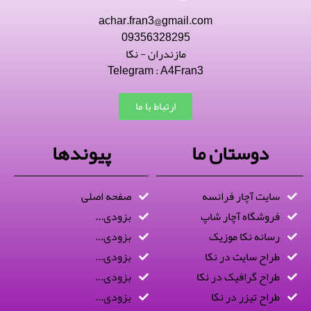
achar.fran3@gmail.com
09356328295
مازندران - نکا
Telegram : A4Fran3
ارتباط با ما
دوستان ما
پیوندها
سایت آچار فرانسه
صفحه اصلی
فروشگاه آچار شاپ
بزودی...
رسانه نکا موزیک
بزودی...
طراح سایت در نکا
بزودی...
طراح گرافیک در نکا
بزودی...
طراح تیزر در نکا
بزودی...