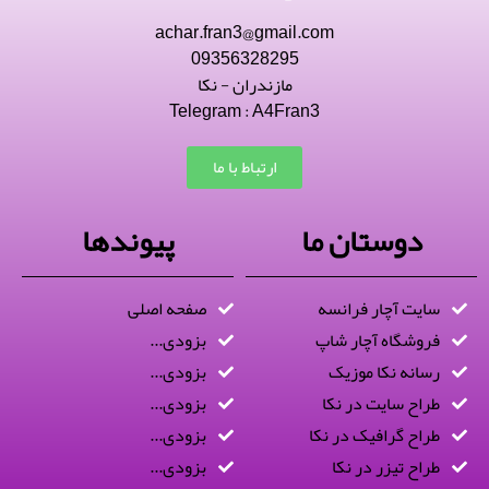
achar.fran3@gmail.com
09356328295
مازندران - نکا
Telegram : A4Fran3
ارتباط با ما
دوستان ما
پیوندها
سایت آچار فرانسه
صفحه اصلی
فروشگاه آچار شاپ
بزودی...
رسانه نکا موزیک
بزودی...
طراح سایت در نکا
بزودی...
طراح گرافیک در نکا
بزودی...
طراح تیزر در نکا
بزودی...