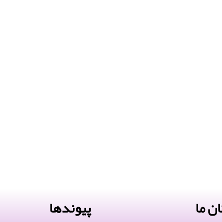
ن ما
پیوندها