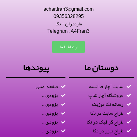
achar.fran3@gmail.com
09356328295
مازندران - نکا
Telegram : A4Fran3
ارتباط با ما
دوستان ما
پیوندها
سایت آچار فرانسه
صفحه اصلی
فروشگاه آچار شاپ
بزودی...
رسانه نکا موزیک
بزودی...
طراح سایت در نکا
بزودی...
طراح گرافیک در نکا
بزودی...
طراح تیزر در نکا
بزودی...