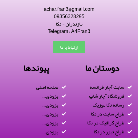
achar.fran3@gmail.com
09356328295
مازندران - نکا
Telegram : A4Fran3
ارتباط با ما
دوستان ما
پیوندها
سایت آچار فرانسه
صفحه اصلی
فروشگاه آچار شاپ
بزودی...
رسانه نکا موزیک
بزودی...
طراح سایت در نکا
بزودی...
طراح گرافیک در نکا
بزودی...
طراح تیزر در نکا
بزودی...