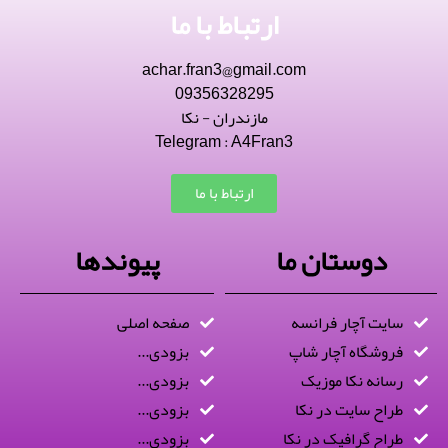
ارتباط با ما
achar.fran3@gmail.com
09356328295
مازندران - نکا
Telegram : A4Fran3
ارتباط با ما
دوستان ما
پیوندها
سایت آچار فرانسه
صفحه اصلی
فروشگاه آچار شاپ
بزودی...
رسانه نکا موزیک
بزودی...
طراح سایت در نکا
بزودی...
طراح گرافیک در نکا
بزودی...