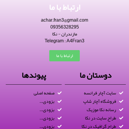
ارتباط با ما
achar.fran3@gmail.com
09356328295
مازندران - نکا
Telegram : A4Fran3
ارتباط با ما
دوستان ما
پیوندها
سایت آچار فرانسه
صفحه اصلی
فروشگاه آچار شاپ
بزودی...
رسانه نکا موزیک
بزودی...
طراح سایت در نکا
بزودی...
طراح گرافیک در نکا
بزودی...