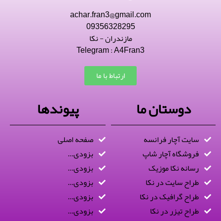
achar.fran3@gmail.com
09356328295
مازندران - نکا
Telegram : A4Fran3
ارتباط با ما
دوستان ما
پیوندها
سایت آچار فرانسه
صفحه اصلی
فروشگاه آچار شاپ
بزودی...
رسانه نکا موزیک
بزودی...
طراح سایت در نکا
بزودی...
طراح گرافیک در نکا
بزودی...
طراح تیزر در نکا
بزودی...