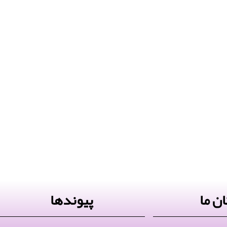
ن ما
پیوندها