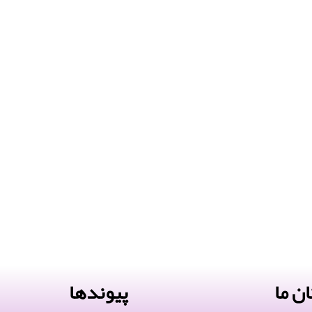
ن ما
پیوندها